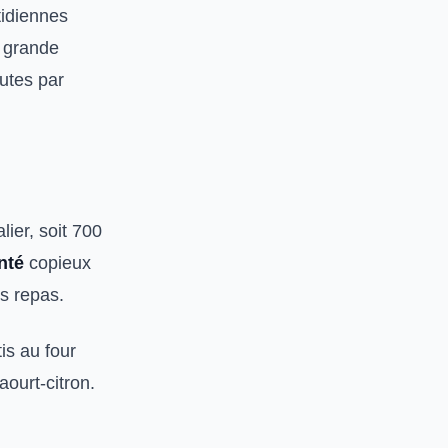
tidiennes
 grande
utes par
ier, soit 700
nté
copieux
es repas.
is au four
ourt-citron.