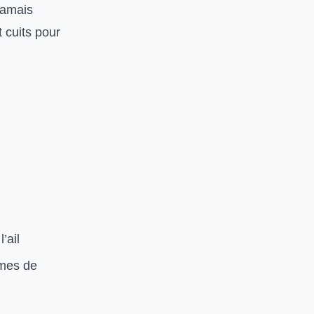
 jamais
 cuits pour
’ail
umes de