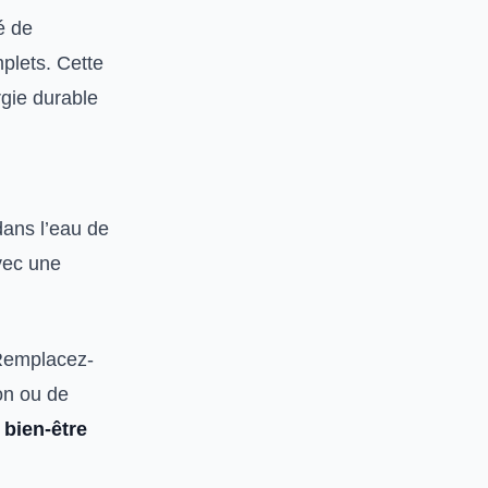
é de
mplets. Cette
rgie durable
dans l’eau de
vec une
. Remplacez-
on ou de
 bien-être