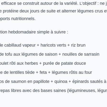
efficace se construit autour de la variété. L’objectif : ne
protéine deux jours de suite et alterner légumes crus et
pports nutritionnels.
ition hebdomadaire simple à suivre :
 de cabillaud vapeur + haricots verts + riz brun
de tofu aux légumes de saison + nouilles de sarrasin
oulet rôti aux herbes + purée de patate douce
e de lentilles tiède + feta + légumes rôtis au four
os de saumon en papillote + quinoa + épinards sautés à l
repas libres avec des bases saines (légumineuses, lég