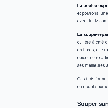
La poêlée exp
et poivrons, une
avec du riz comp
La soupe-repa
cuillère à café 
en fibres, elle 
épice, notre arti
ses meilleures a
Ces trois formu
en double porti
Souper sant