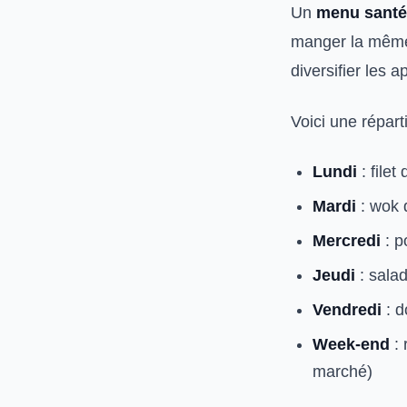
Un
menu santé
manger la même 
diversifier les a
Voici une répart
Lundi
: filet
Mardi
: wok 
Mercredi
: p
Jeudi
: salad
Vendredi
: d
Week-end
: 
marché)