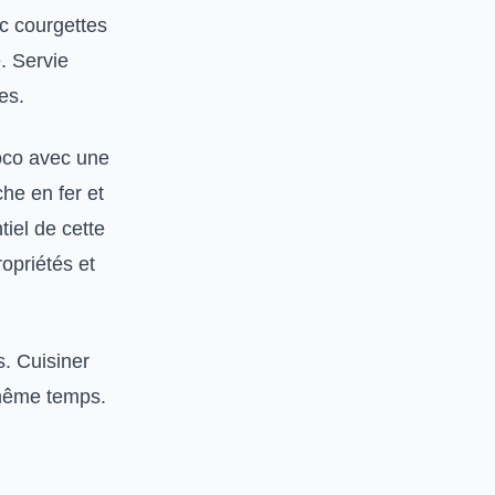
ec courgettes
. Servie
es.
coco avec une
he en fer et
tiel de cette
ropriétés et
s. Cuisiner
 même temps.