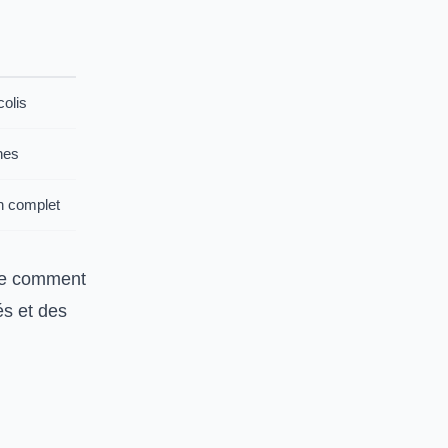
colis
hes
in complet
que comment
és et des