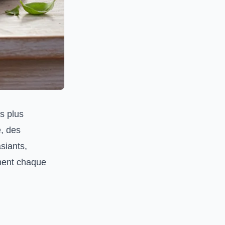
s plus
é, des
siants,
ement chaque